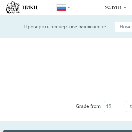
Year/
Variety
Design
Mint Error
ЦИКЦ
УСЛУГИ
Проверить экспертное заключение:
Grade from