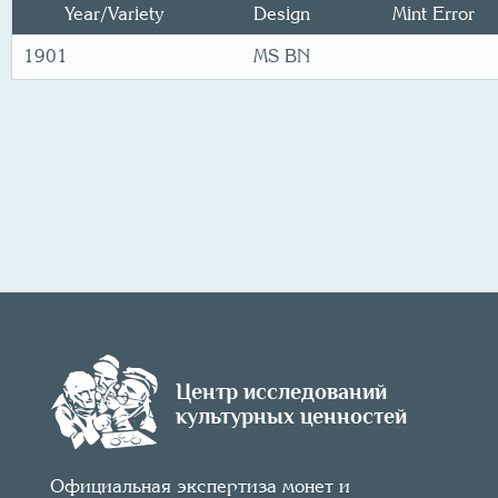
Year/
Variety
Design
Mint Error
1901
MS BN
Центр исследований
культурных ценностей
Официальная экспертиза монет и