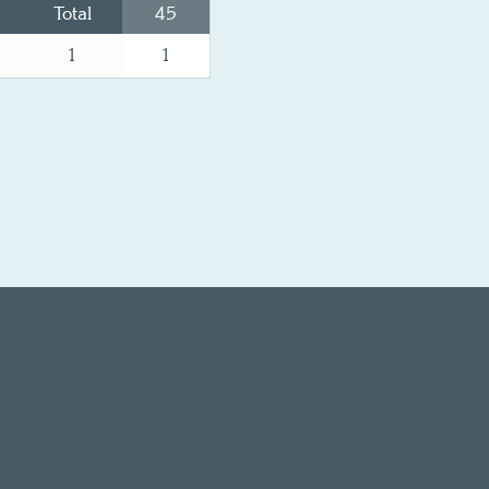
Total
45
1
1