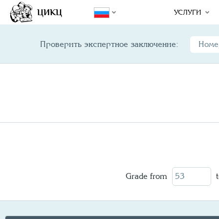
Year/
Variety
Design
Mint Error
ЦИКЦ
УСЛУГИ
Проверить экспертное заключение:
Grade from