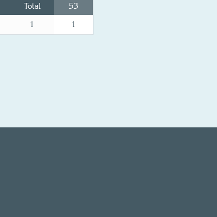
Total
53
1
1