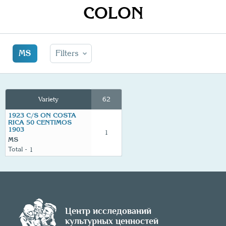
COLON
MS
Filters
Variety
62
1923 C/S ON COSTA
RICA 50 CENTIMOS
1903
1
MS
1
Центр исследований
культурных ценностей