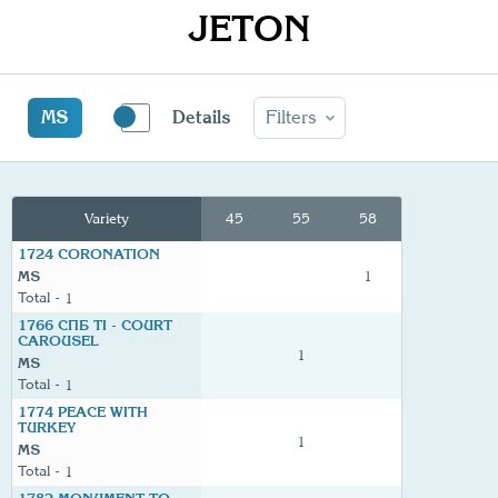
JETON
MS
Details
Filters
Variety
45
55
58
1724 CORONATION
MS
1
1
1766 СПБ ТI - COURT
CAROUSEL
1
MS
1
1774 PEACE WITH
TURKEY
1
MS
1