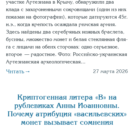
участке Артезиана в Крыму, обнаружили два
клада с захороненными сокровищами (один из них
показан на фотографии), которые датируются 45г.
н.э., когда крепость осажда­ла рим­ская армия.
Здесь най­де­ны два сереб­ря­ных нож­ных брас­ле­та,
буси­ны, мно­же­ство монет и белая стек­лян­ная фля­
га с лица­ми на обе­их сто­ро­нах: одно серь­ез­ное,
вто­рое — радост­ное. Фото: Рос­сий­ско-укра­ин­ская
Арте­зи­ан­ская архео­ло­ги­че­ская…
Читать
27 марта 2026
Криптогенная литера «В» на
рублевиках Анны Иоанновны.
Почему атрибуция «васильевских»
монет вызывает сомнения