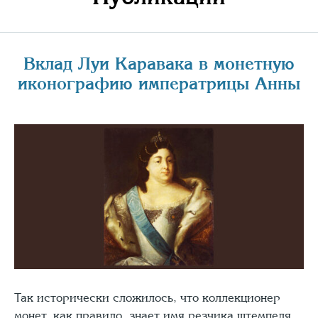
Вклад Луи Каравака в монетную
иконографию императрицы Анны
Так исторически сложилось, что коллек­ционер
монет, как правило, знает имя резчи­ка штемпеля