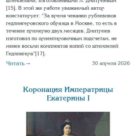
штемпелями, изготовленными Л. Дмитриевым”
[15]. В этой же работе уважае­мый автор
констатирует: “За время чеканки рублевиков
гедлингеровского образца в Москве, то есть в
течение примерно двух месяцев, Дмитриев
изготовил по ориентиро­вочным подсчетам, не
менее восьми ком­плектов копий со штемпелей
Гедлингера”[17].
Читать
30 апреля 2026
Коронация Императрицы
Екатерины I