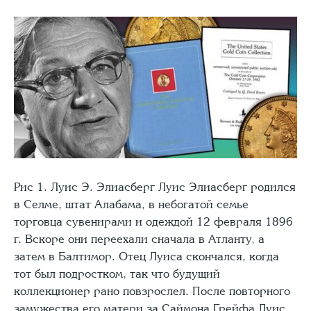
Рис 1. Луис Э. Элиасберг Луис Элиасберг родился
в Селме, штат Алабама, в небогатой семье
торговца сувенирами и одеждой 12 февраля 1896
г. Вскоре они переехали сначала в Атланту, а
затем в Балтимор. Отец Луиса скончался, когда
тот был подростком, так что будущий
коллекционер рано повзрослел. После повторного
замужества его матери за Саймона Грейфа Луис…