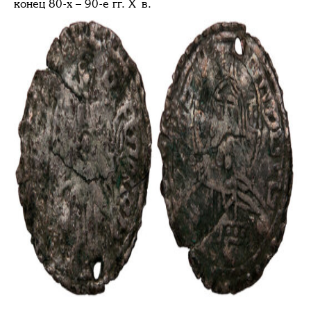
конец 80-х – 90-е гг. X в.