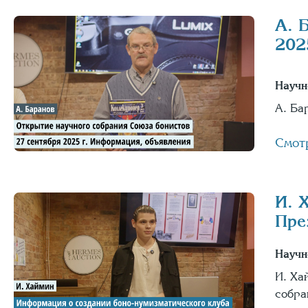
А. 
202
Научн
А. Ба
Смот
И. 
Пре
Научн
И. Ха
собра