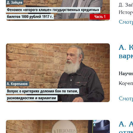
Д. За
Истор
Смот
А. 
вар
Научн
Кореп
Смот
А. 
отл