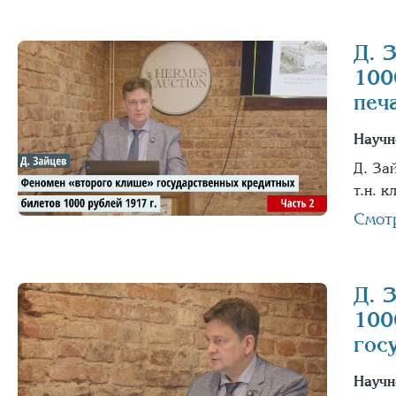
Д. 
100
печ
Научн
Д. За
т.н. 
Смот
Д. 
100
гос
Научн