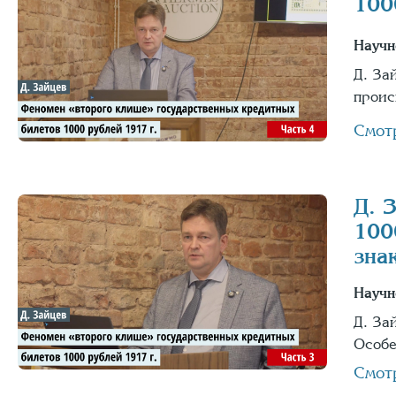
100
Научн
Д. За
проис
Смот
Д. 
100
зна
Научн
Д. За
Особе
Смот