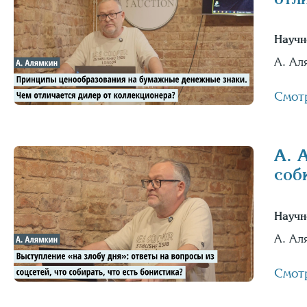
Научн
А. Ал
Смот
А. 
соб
Научн
А. Ал
Смот