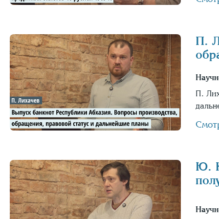
П. 
обр
Научн
П. Ли
дальн
Смот
Ю. 
пол
Научн