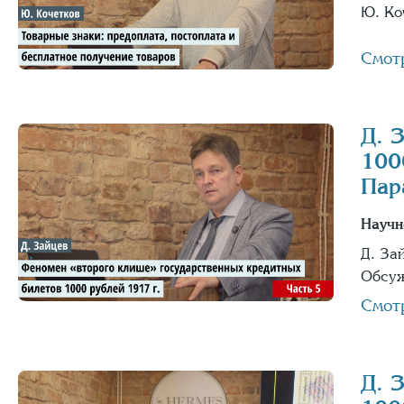
Ю. Ко
Смот
Д. 
100
Пар
Научн
Д. За
Обсуж
Смот
Д. 