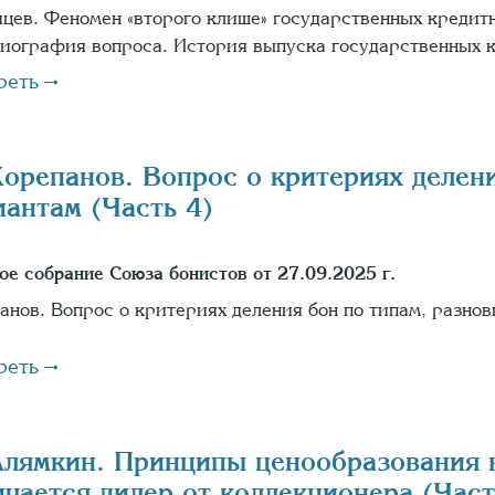
йцев. Феномен «второго клише» государственных кредитн
иография вопроса. История выпуска государственных к
реть
Корепанов. Вопрос о критериях делен
иантам (Часть 4)
ое собрание Союза бонистов от 27.09.2025 г.
анов. Вопрос о критериях деления бон по типам, разно
реть
Алямкин. Принципы ценообразования 
ичается дилер от коллекционера (Част