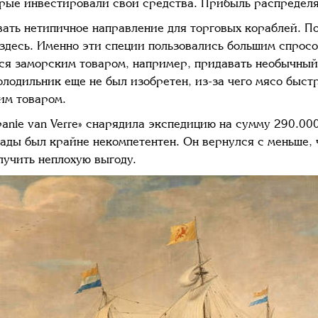
торые инвестировали свои средства. Прибыль распредел
овать нетипичное направление для торговых кораблей. 
здесь. Именно эти специи пользовались большим спросо
ься заморским товаром, например, придавать необычный
холодильник еще не был изобретен, из-за чего мясо быс
гим товаром.
nie van Verre» снарядила экспедицию на сумму 290.000
ады был крайне некомпетентен. Он вернулся с меньше, 
лучить неплохую выгоду.