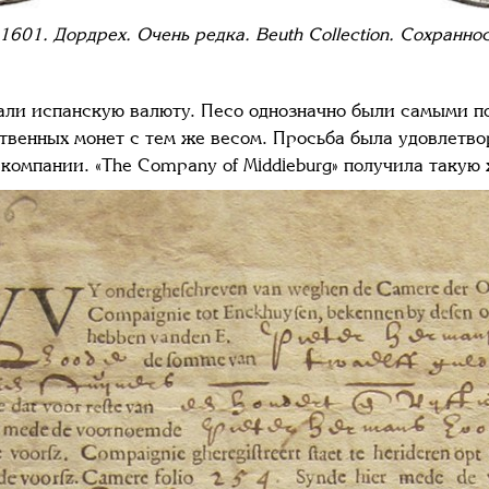
 1601. Дордрех. Очень редка.
Beuth
Collection
. Сохранно
ли испанскую валюту. Песо однозначно были самыми по
венных монет с тем же весом. Просьба была удовлетвор
компании. «The Company of Middieburg» получила такую 