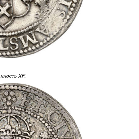
анность
XF
.