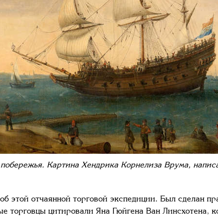
побережья. Картина Хендрика Корнелиза Врума, написа
 об этой отчаянной торговой экспедиции. Был сделан п
ые торговцы цитировали Яна Гюйгена Ван Линсхотена, к