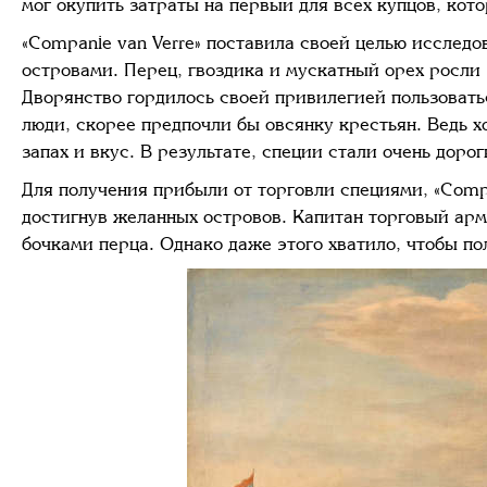
мог окупить затраты на первый для всех купцов, ко
«Companie van Verre» поставила своей целью исслед
островами. Перец, гвоздика и мускатный орех росли 
Дворянство гордилось своей привилегией пользоват
люди, скорее предпочли бы овсянку крестьян. Ведь 
запах и вкус. В результате, специи стали очень доро
Для получения прибыли от торговли специями, «Compa
достигнув желанных островов. Капитан торговый арм
бочками перца. Однако даже этого хватило, чтобы по