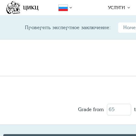
Year/
Variety
Design
Mint Error
ЦИКЦ
УСЛУГИ
Проверить экспертное заключение:
Grade from