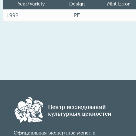
Year/
Variety
Design
Mint Error
1992
PF
Центр исследований
культурных ценностей
Официальная экспертиза монет и