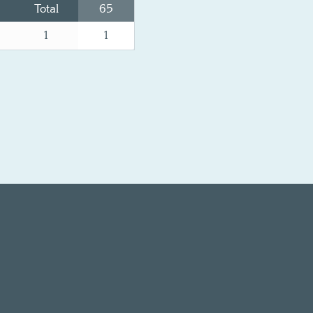
Total
65
1
1