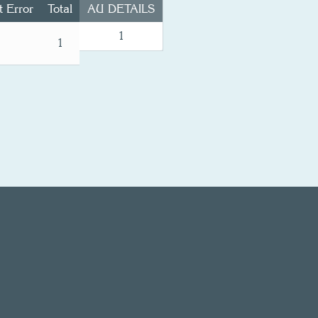
t Error
Total
AU DETAILS
1
1